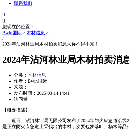
联系我们


您现在的位置：
Bwin国际
>
木材信息
>
/
2024年沾河林业局木材拍卖消息大你不得不知！
2024年沾河林业局木材拍卖消
分类：
木材信息
作者：Bwin国际
来源：
发布时间：
2025-03-14 14:41
访问量：
【概要描述】
近日，沾河林业局无限公司发布了2024年防火应急道沿线
是正在防火应急道上采伐出的木材，次要包罗落叶、杨木等品种。