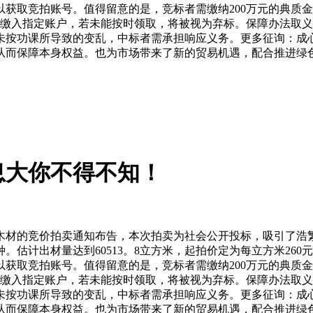
取竞拍账号。值得留意的是，竞标者需缴纳200万元的典质金。竞
子缴入指定账户，若未能按时领取，将被视为弃标。保障办法取
未按功课所导致的变乱，中标者需承担响应义务。更多征询：成
从而保障本身权益。也为市场带来了新的贸易机遇，配合推进绿
息大你不得不知！
木材的竞价拍卖通知布告，本次拍卖为社会公开投标，吸引了浩
估计出材量达到60513。8立方米，起拍价定为每立方米260
取竞拍账号。值得留意的是，竞标者需缴纳200万元的典质金。竞
子缴入指定账户，若未能按时领取，将被视为弃标。保障办法取
未按功课所导致的变乱，中标者需承担响应义务。更多征询：成
从而保障本身权益。也为市场带来了新的贸易机遇，配合推进绿